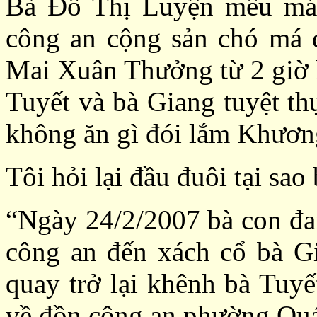
Bà Đỗ Thị Luyện mếu máo
công an cộng sản chó má q
Mai Xuân Thưởng từ 2 giờ h
Tuyết và bà Giang tuyệt thự
không ăn gì đói lắm Khươn
Tôi hỏi lại đầu đuôi tại sao 
“Ngày 24/2/2007 bà con đan
công an đến xách cổ bà Gi
quay trở lại khênh bà Tuy
về đồn công an phường Quá