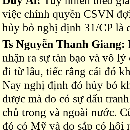
Duy Ái:
Tuy nhiên theo gi
việc chính quyền CSVN đợi
hủy bỏ nghị định 31/CP là
Ts Nguyễn Thanh Giang:
L
nhận ra sự tàn bạo và vô lý
đi từ lâu, tiếc rằng cái đó 
Nay nghị định đó hủy bỏ kh
được mà do có sự đấu tranh 
chủ trong và ngoài nước. C
đó có Mỹ và do sắp có hội 