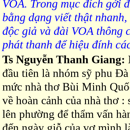
VOA
. Trong mục đích gởi 
bằng dạng viết thật nhanh, n
độc giả và đài
VOA
thông c
phát thanh để hiệu đính cá
Ts Nguyễn Thanh Giang:
đầu tiên là nhóm sỹ phu Đà
mức nhà thơ Bùi Minh Quốc 
về hoàn cảnh của nhà thơ : s
lên phường để thẩm vấn hàn
đến ngày giỗ của vợ mình l